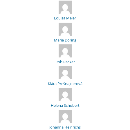
Louisa Meier
Maria Döring
Rob Packer
Klára Prešnajderová
Helena Schubert
Johanna Heinrichs