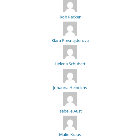
Rob Packer
Klára Prešnajderová
Helena Schubert
Johanna Heinrichs
Isabelle Aust
Malin Kraus