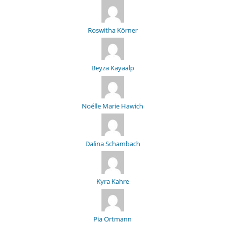
Roswitha Körner
Beyza Kayaalp
Noélle Marie Hawich
Dalina Schambach
Kyra Kahre
Pia Ortmann