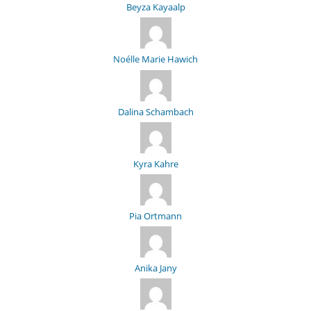
Beyza Kayaalp
Noélle Marie Hawich
Dalina Schambach
Kyra Kahre
Pia Ortmann
Anika Jany