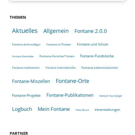
THEMEN
Aktuelles
Allgemein
Fontane 2.0.0
Fontane und Schule
Fontane als Kunstfigur
Fontane im Theater
Fontane-Fundstücke
Fontane-Forscher*innen
Fontane-Denkmäler
Fontane-Lebensstationen
Fontane-Institutionen
Fontane-Interviewreihe
Fontane-Orte
Fontane-Miszellen
Fontane-Publikationen
Fontane-Projekte
Helmuth Nürnberger
Logbuch
Mein Fontane
Veranstaltungen
Peter Wruck
PARTNER