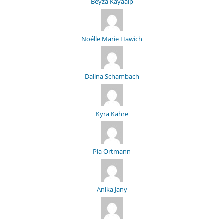
Beyza Kayaalp
Noélle Marie Hawich
Dalina Schambach
Kyra Kahre
Pia Ortmann
Anika Jany