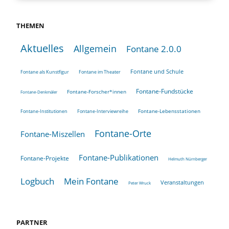
THEMEN
Aktuelles
Allgemein
Fontane 2.0.0
Fontane und Schule
Fontane als Kunstfigur
Fontane im Theater
Fontane-Fundstücke
Fontane-Forscher*innen
Fontane-Denkmäler
Fontane-Lebensstationen
Fontane-Institutionen
Fontane-Interviewreihe
Fontane-Orte
Fontane-Miszellen
Fontane-Publikationen
Fontane-Projekte
Helmuth Nürnberger
Logbuch
Mein Fontane
Veranstaltungen
Peter Wruck
PARTNER