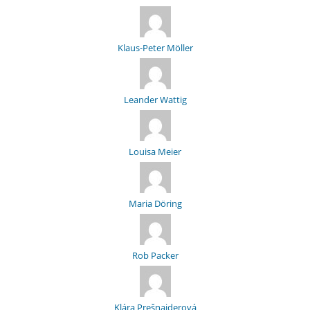
Klaus-Peter Möller
Leander Wattig
Louisa Meier
Maria Döring
Rob Packer
Klára Prešnajderová