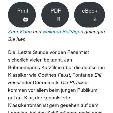
Print
PDF
eBook
🖨
📄
📱
Zum Video
und
weiteren Beiträgen
gelangen
Sie hier.
Die „Letzte Stunde vor den Ferien“ ist
sicherlich vielen bekannt. Jan
Böhmermanns Kurzfilme über die deutschen
Klassiker wie Goethes
, Fontanes
Faust
Effi
oder Dürrenmatts
Briest
Die Physiker
kommen vor allem beim jungen Publikum
gut an. Klar, der kanonisierte
Klassikerroman ist gern gesehen auf dem
Lehrplan, bei den Schüler*innen meist eher