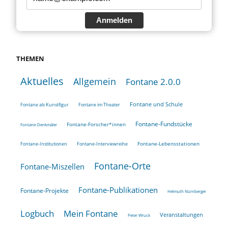
Anmelden
THEMEN
Aktuelles
Allgemein
Fontane 2.0.0
Fontane und Schule
Fontane als Kunstfigur
Fontane im Theater
Fontane-Fundstücke
Fontane-Forscher*innen
Fontane-Denkmäler
Fontane-Lebensstationen
Fontane-Institutionen
Fontane-Interviewreihe
Fontane-Orte
Fontane-Miszellen
Fontane-Publikationen
Fontane-Projekte
Helmuth Nürnberger
Logbuch
Mein Fontane
Veranstaltungen
Peter Wruck