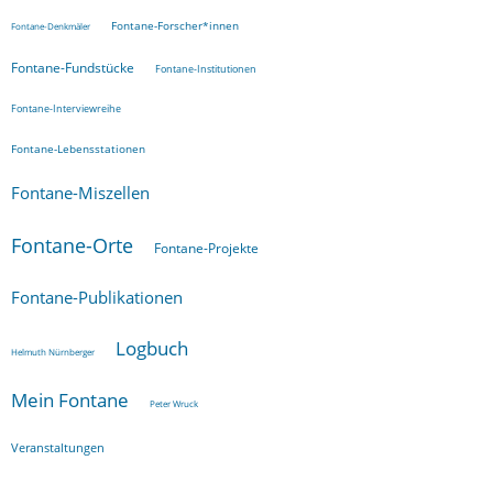
Fontane-Forscher*innen
Fontane-Denkmäler
Fontane-Fundstücke
Fontane-Institutionen
Fontane-Interviewreihe
Fontane-Lebensstationen
Fontane-Miszellen
Fontane-Orte
Fontane-Projekte
Fontane-Publikationen
Logbuch
Helmuth Nürnberger
Mein Fontane
Peter Wruck
Veranstaltungen