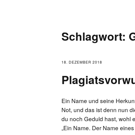
AKTUELLES
Schlagwort:
G
LOGBUCH
FONTANE 2.0.0
18. DEZEMBER 2018
FONTANE ALS K
Plagiatsvorwu
FONTANE UND 
Ein Name und seine Herkunft
FONTANE-
Not, und das ist denn nun d
FORSCHER*INN
du noch Geduld hast, wohl e
„Ein Name. Der Name eines 
FONTANE-INSTI