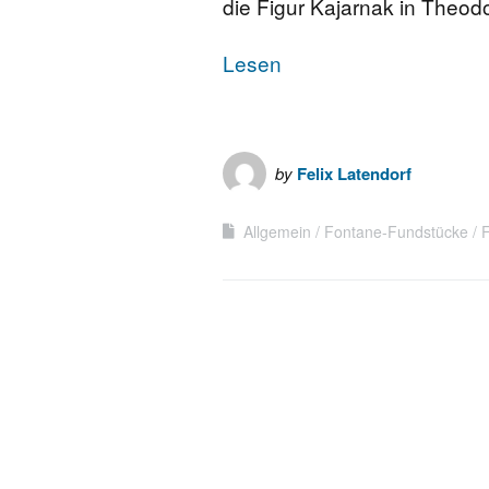
die Figur Kajarnak in Theo
FONTANE-
LEBENSSTATION
Lesen
FONTANE-ORTE
by
Felix Latendorf
FONTANE-PROJE
Allgemein
Fontane-Fundstücke
F