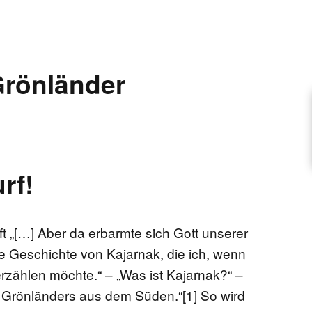
ARTIKEL VORSCHLAGEN
rönländer
FONTANE-INTERVIEWREIHE
UNSTFIGUR
rf!
SCHULE
 „[…] Aber da erbarmte sich Gott unserer
ie Geschichte von Kajarnak, die ich, wenn
EN
rzählen möchte.“ – „Was ist Kajarnak?“ –
Grönländers aus dem Süden.“[1] So wird
TUTIONEN