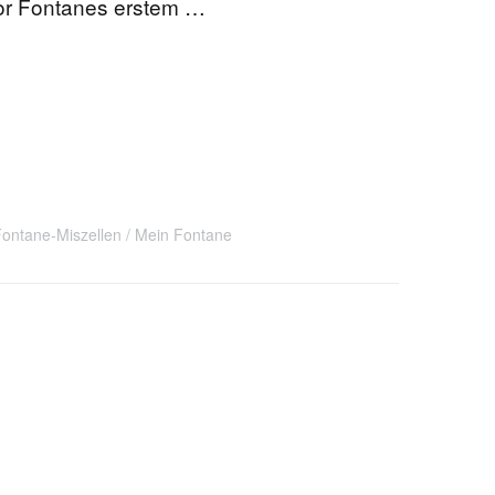
dor Fontanes erstem …
EN
KTE
ontane-Miszellen
Mein Fontane