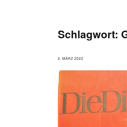
AKTUELLES
Schlagwort:
G
LOGBUCH
FONTANE 2.0.0
2. MÄRZ 2022
FONTANE ALS K
FONTANE UND 
FONTANE-
FORSCHER*INN
FONTANE-INSTI