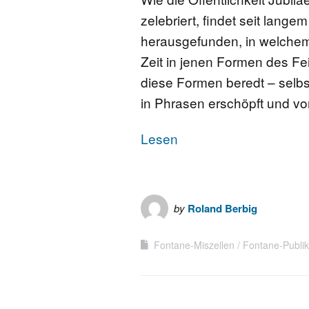
zelebriert, findet seit lang
herausgefunden, in welchem
Zeit in jenen Formen des Fei
diese Formen beredt – selb
in Phrasen erschöpft und v
Lesen
by
Roland Berbig
Fontane-Miszellen
Fontane-Publik