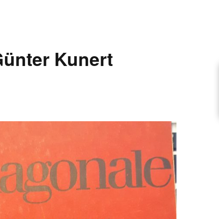
ARTIKEL VORSCHLAGEN
ünter Kunert
FONTANE-INTERVIEWREIHE
UNSTFIGUR
SCHULE
EN
TUTIONEN