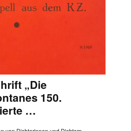
hrift „Die
ontanes 150.
ierte …
äen von Dichterinnen und Dichtern