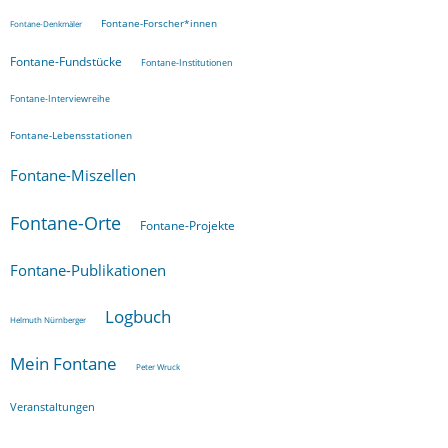
Fontane-Forscher*innen
Fontane-Denkmäler
Fontane-Fundstücke
Fontane-Institutionen
Fontane-Interviewreihe
Fontane-Lebensstationen
Fontane-Miszellen
Fontane-Orte
Fontane-Projekte
Fontane-Publikationen
Logbuch
Helmuth Nürnberger
Mein Fontane
Peter Wruck
Veranstaltungen