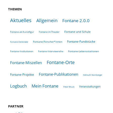
THEMEN
Aktuelles
Allgemein
Fontane 2.0.0
Fontane und Schule
Fontane als Kunstfigur
Fontane im Theater
Fontane-Fundstücke
Fontane-Forscher*innen
Fontane-Denkmäler
Fontane-Lebensstationen
Fontane-Institutionen
Fontane-Interviewreihe
Fontane-Orte
Fontane-Miszellen
Fontane-Publikationen
Fontane-Projekte
Helmuth Nürnberger
Logbuch
Mein Fontane
Veranstaltungen
Peter Wruck
PARTNER