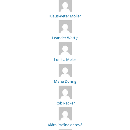
Klaus-Peter Möller
Leander Wattig
Louisa Meier
Maria Döring
Rob Packer
Klára Prešnajderová