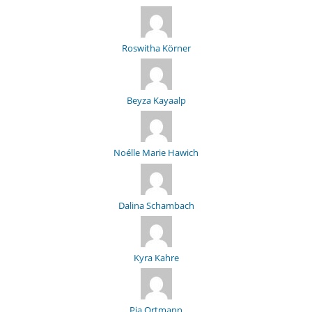
Roswitha Körner
Beyza Kayaalp
Noélle Marie Hawich
Dalina Schambach
Kyra Kahre
Pia Ortmann