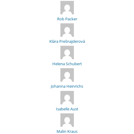
Rob Packer
Klára Prešnajderová
Helena Schubert
Johanna Heinrichs
Isabelle Aust
Malin Kraus