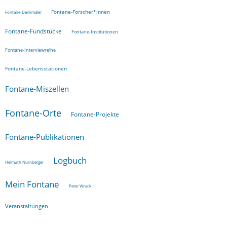
Fontane-Forscher*innen
Fontane-Denkmäler
Fontane-Fundstücke
Fontane-Institutionen
Fontane-Interviewreihe
Fontane-Lebensstationen
Fontane-Miszellen
Fontane-Orte
Fontane-Projekte
Fontane-Publikationen
Logbuch
Helmuth Nürnberger
Mein Fontane
Peter Wruck
Veranstaltungen