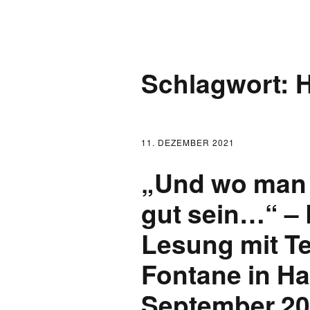
AKTUELLES
Schlagwort:
LOGBUCH
FONTANE 2.0.0
11. DEZEMBER 2021
FONTANE ALS K
„Und wo man g
FONTANE UND 
gut sein…“ – 
Lesung mit T
FONTANE-
FORSCHER*INN
Fontane in H
FONTANE-INSTI
September 2