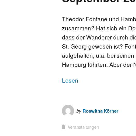
FONTANE-
LEBENSSTATION
Theodor Fontane und Hambu
zusammen? Hat sich ein Dok
FONTANE-ORTE
dass der Wanderer durch di
St. Georg gewesen ist? Fon
FONTANE-PROJE
aufgehalten, u.a. bei seine
Hamburg führten. Aber der
Lesen
by
Roswitha Körner
Veranstaltungen