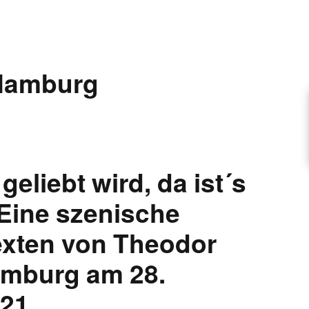
ARTIKEL VORSCHLAGEN
Hamburg
FONTANE-INTERVIEWREIHE
UNSTFIGUR
eliebt wird, da ist´s
SCHULE
Eine szenische
exten von Theodor
EN
amburg am 28.
TUTIONEN
021