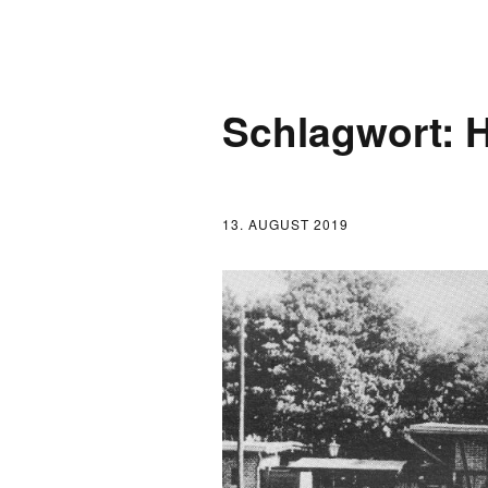
AKTUELLES
Schlagwort:
H
LOGBUCH
FONTANE 2.0.0
13. AUGUST 2019
FONTANE ALS K
FONTANE UND 
FONTANE-
FORSCHER*INN
FONTANE-INSTI