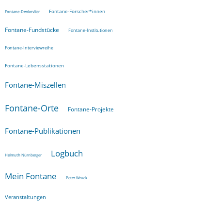
Fontane-Forscher*innen
Fontane-Denkmäler
Fontane-Fundstücke
Fontane-Institutionen
Fontane-Interviewreihe
Fontane-Lebensstationen
Fontane-Miszellen
Fontane-Orte
Fontane-Projekte
Fontane-Publikationen
Logbuch
Helmuth Nürnberger
Mein Fontane
Peter Wruck
Veranstaltungen