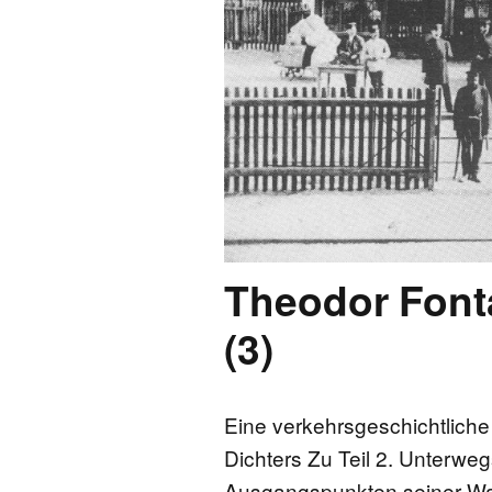
FONTANE-
LEBENSSTATION
FONTANE-ORTE
FONTANE-PROJE
Theodor Font
(3)
Eine verkehrsgeschichtlich
Dichters Zu Teil 2. Unterw
Ausgangspunkten seiner W