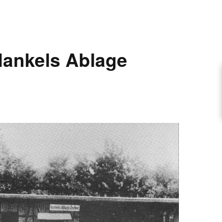
ARTIKEL VORSCHLAGEN
ankels Ablage
FONTANE-INTERVIEWREIHE
UNSTFIGUR
SCHULE
EN
TUTIONEN