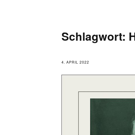
AKTUELLES
Schlagwort:
LOGBUCH
FONTANE 2.0.0
4. APRIL 2022
FONTANE ALS K
FONTANE UND 
FONTANE-
FORSCHER*INN
FONTANE-INSTI