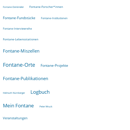
Fontane-Forscher*innen
Fontane-Denkmäler
Fontane-Fundstücke
Fontane-Institutionen
Fontane-Interviewreihe
Fontane-Lebensstationen
Fontane-Miszellen
Fontane-Orte
Fontane-Projekte
Fontane-Publikationen
Logbuch
Helmuth Nürnberger
Mein Fontane
Peter Wruck
Veranstaltungen