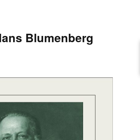
ARTIKEL VORSCHLAGEN
Hans Blumenberg
FONTANE-INTERVIEWREIHE
UNSTFIGUR
SCHULE
EN
TUTIONEN