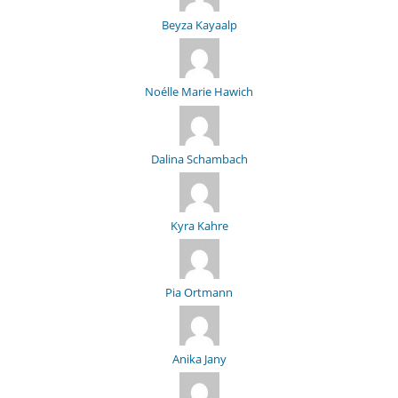
Beyza Kayaalp
Noélle Marie Hawich
Dalina Schambach
Kyra Kahre
Pia Ortmann
Anika Jany