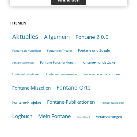
THEMEN
Aktuelles
Allgemein
Fontane 2.0.0
Fontane und Schule
Fontane als Kunstfigur
Fontane im Theater
Fontane-Fundstücke
Fontane-Forscher*innen
Fontane-Denkmäler
Fontane-Lebensstationen
Fontane-Institutionen
Fontane-Interviewreihe
Fontane-Orte
Fontane-Miszellen
Fontane-Publikationen
Fontane-Projekte
Helmuth Nürnberger
Logbuch
Mein Fontane
Veranstaltungen
Peter Wruck