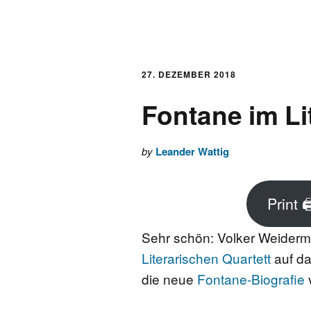
AKTUELLES
LOGBUCH
27. DEZEMBER 2018
Fontane im Li
FONTANE 2.0.0
by
Leander Wattig
FONTANE ALS K
FONTANE UND 
Print 
Sehr schön: Volker Weiderma
FONTANE-
FORSCHER*INN
Literarischen Quartett
auf da
die neue
Fontane-Biografie
v
FONTANE-INSTI