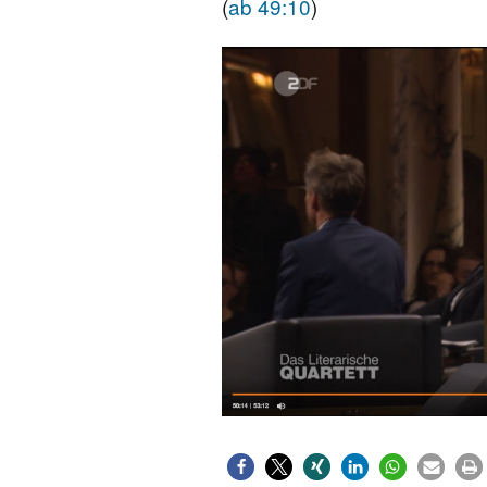
(
ab 49:10
)
FONTANE-
LEBENSSTATION
FONTANE-ORTE
FONTANE-PROJE