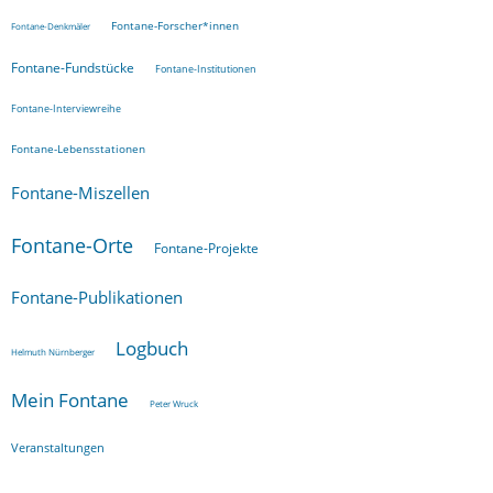
Fontane-Forscher*innen
Fontane-Denkmäler
Fontane-Fundstücke
Fontane-Institutionen
Fontane-Interviewreihe
Fontane-Lebensstationen
Fontane-Miszellen
Fontane-Orte
Fontane-Projekte
Fontane-Publikationen
Logbuch
Helmuth Nürnberger
Mein Fontane
Peter Wruck
Veranstaltungen