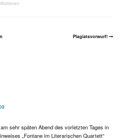
likationen
in
Plagiatsvorwurf!
09
h am sehr späten Abend des vorletzten Tages in
nweises „Fontane im Literarischen Quartett“