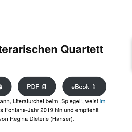
ARTIKEL VORSCHLAGEN
FONTANE-INTERVIEWREIHE
terarischen Quartett
UNSTFIGUR
SCHULE

PDF 📄
eBook 📱
nn, Literaturchef beim „Spiegel“, weist
im
EN
s Fontane-Jahr 2019 hin und empfiehlt
on Regina Dieterle (Hanser).
TUTIONEN