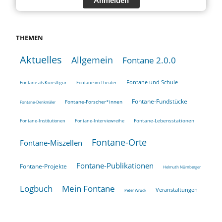
Anmelden
THEMEN
Aktuelles
Allgemein
Fontane 2.0.0
Fontane und Schule
Fontane als Kunstfigur
Fontane im Theater
Fontane-Fundstücke
Fontane-Forscher*innen
Fontane-Denkmäler
Fontane-Lebensstationen
Fontane-Institutionen
Fontane-Interviewreihe
Fontane-Orte
Fontane-Miszellen
Fontane-Publikationen
Fontane-Projekte
Helmuth Nürnberger
Logbuch
Mein Fontane
Veranstaltungen
Peter Wruck