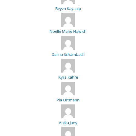
Beyza Kayaalp
Noélle Marie Hawich
Dalina Schambach
Kyra Kahre
Pia Ortmann
Anika Jany