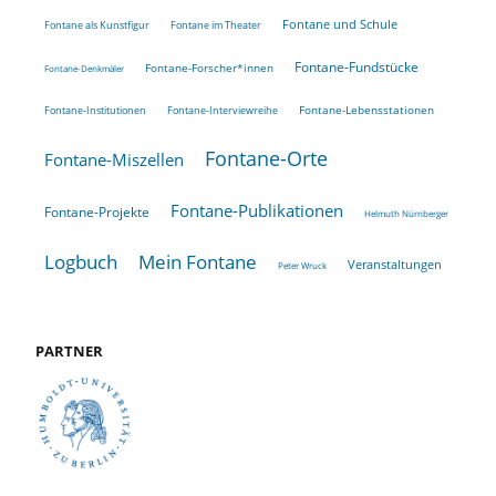
Fontane und Schule
Fontane als Kunstfigur
Fontane im Theater
Fontane-Fundstücke
Fontane-Forscher*innen
Fontane-Denkmäler
Fontane-Lebensstationen
Fontane-Institutionen
Fontane-Interviewreihe
Fontane-Orte
Fontane-Miszellen
Fontane-Publikationen
Fontane-Projekte
Helmuth Nürnberger
Logbuch
Mein Fontane
Veranstaltungen
Peter Wruck
PARTNER