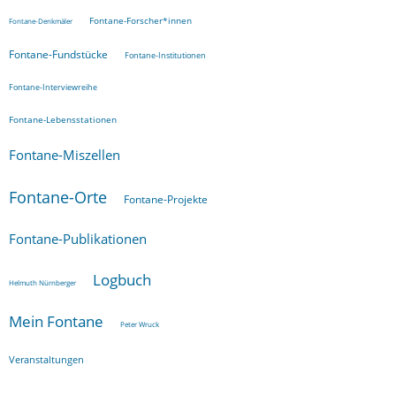
Fontane-Forscher*innen
Fontane-Denkmäler
Fontane-Fundstücke
Fontane-Institutionen
Fontane-Interviewreihe
Fontane-Lebensstationen
Fontane-Miszellen
Fontane-Orte
Fontane-Projekte
Fontane-Publikationen
Logbuch
Helmuth Nürnberger
Mein Fontane
Peter Wruck
Veranstaltungen