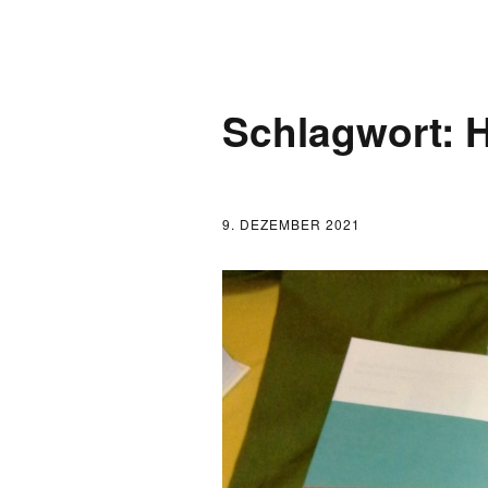
AKTUELLES
Schlagwort:
H
LOGBUCH
FONTANE 2.0.0
9. DEZEMBER 2021
FONTANE ALS K
FONTANE UND 
FONTANE-
FORSCHER*INN
FONTANE-INSTI