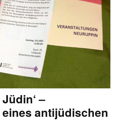
EN
KTE
 Jüdin‘ –
eines antijüdischen