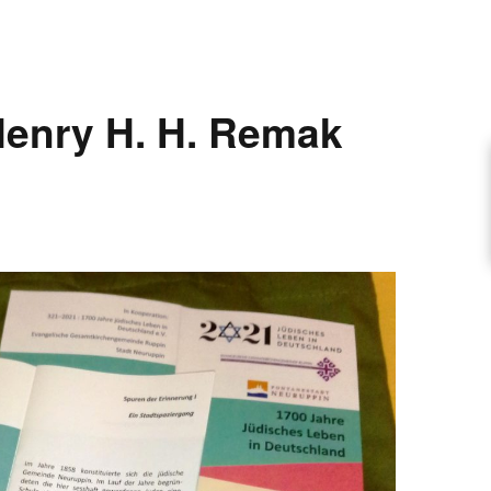
ARTIKEL VORSCHLAGEN
enry H. H. Remak
FONTANE-INTERVIEWREIHE
UNSTFIGUR
SCHULE
EN
TUTIONEN