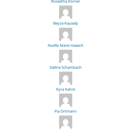
Roswitha Körner
Beyza Kayaalp
Noélle Marie Hawich
Dalina Schambach
Kyra Kahre
Pia Ortmann