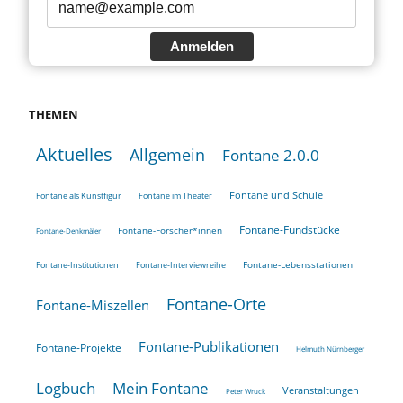
Anmelden
THEMEN
Aktuelles
Allgemein
Fontane 2.0.0
Fontane und Schule
Fontane als Kunstfigur
Fontane im Theater
Fontane-Fundstücke
Fontane-Forscher*innen
Fontane-Denkmäler
Fontane-Lebensstationen
Fontane-Institutionen
Fontane-Interviewreihe
Fontane-Orte
Fontane-Miszellen
Fontane-Publikationen
Fontane-Projekte
Helmuth Nürnberger
Logbuch
Mein Fontane
Veranstaltungen
Peter Wruck