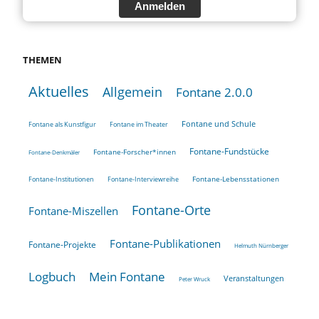
Anmelden
THEMEN
Aktuelles
Allgemein
Fontane 2.0.0
Fontane und Schule
Fontane als Kunstfigur
Fontane im Theater
Fontane-Fundstücke
Fontane-Forscher*innen
Fontane-Denkmäler
Fontane-Lebensstationen
Fontane-Institutionen
Fontane-Interviewreihe
Fontane-Orte
Fontane-Miszellen
Fontane-Publikationen
Fontane-Projekte
Helmuth Nürnberger
Logbuch
Mein Fontane
Veranstaltungen
Peter Wruck