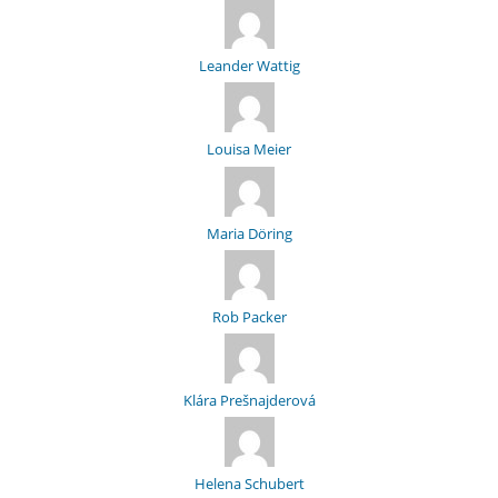
Leander Wattig
Louisa Meier
Maria Döring
Rob Packer
Klára Prešnajderová
Helena Schubert