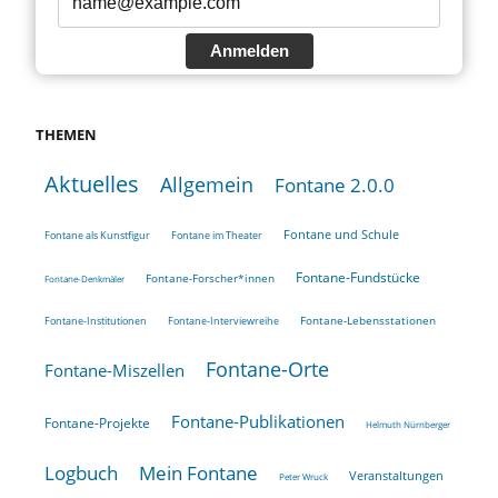
Anmelden
THEMEN
Aktuelles
Allgemein
Fontane 2.0.0
Fontane und Schule
Fontane als Kunstfigur
Fontane im Theater
Fontane-Fundstücke
Fontane-Forscher*innen
Fontane-Denkmäler
Fontane-Lebensstationen
Fontane-Institutionen
Fontane-Interviewreihe
Fontane-Orte
Fontane-Miszellen
Fontane-Publikationen
Fontane-Projekte
Helmuth Nürnberger
Logbuch
Mein Fontane
Veranstaltungen
Peter Wruck