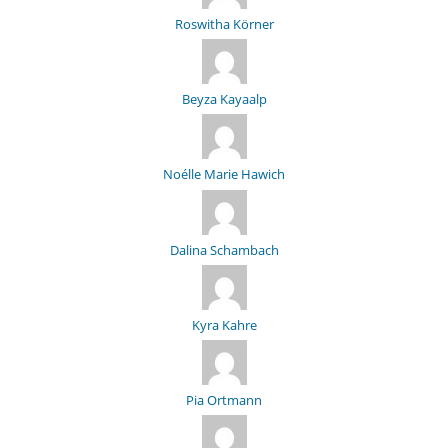
Roswitha Körner
Beyza Kayaalp
Noélle Marie Hawich
Dalina Schambach
Kyra Kahre
Pia Ortmann