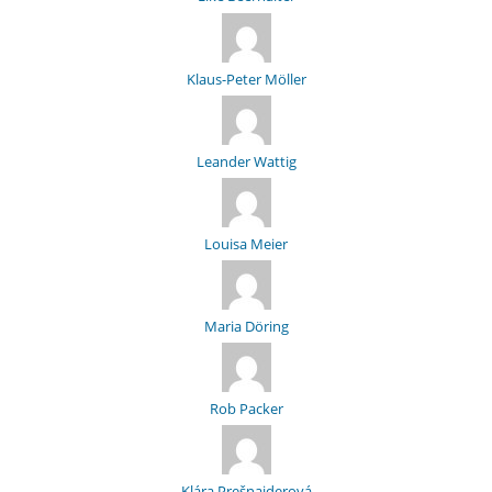
Klaus-Peter Möller
Leander Wattig
Louisa Meier
Maria Döring
Rob Packer
Klára Prešnajderová