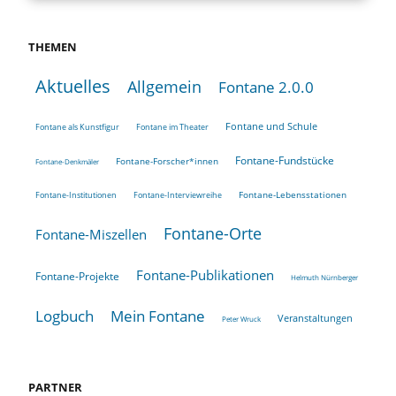
THEMEN
Aktuelles
Allgemein
Fontane 2.0.0
Fontane und Schule
Fontane als Kunstfigur
Fontane im Theater
Fontane-Fundstücke
Fontane-Forscher*innen
Fontane-Denkmäler
Fontane-Lebensstationen
Fontane-Institutionen
Fontane-Interviewreihe
Fontane-Orte
Fontane-Miszellen
Fontane-Publikationen
Fontane-Projekte
Helmuth Nürnberger
Logbuch
Mein Fontane
Veranstaltungen
Peter Wruck
PARTNER