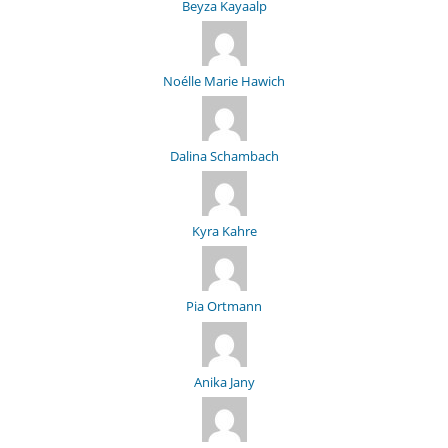
Beyza Kayaalp
Noélle Marie Hawich
Dalina Schambach
Kyra Kahre
Pia Ortmann
Anika Jany