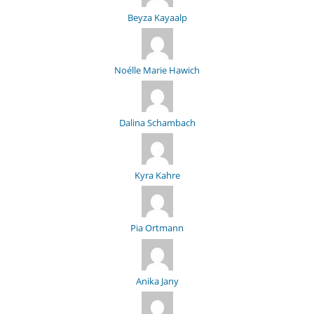
Beyza Kayaalp
Noélle Marie Hawich
Dalina Schambach
Kyra Kahre
Pia Ortmann
Anika Jany