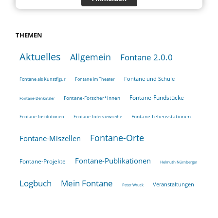
THEMEN
Aktuelles
Allgemein
Fontane 2.0.0
Fontane und Schule
Fontane als Kunstfigur
Fontane im Theater
Fontane-Fundstücke
Fontane-Forscher*innen
Fontane-Denkmäler
Fontane-Lebensstationen
Fontane-Institutionen
Fontane-Interviewreihe
Fontane-Orte
Fontane-Miszellen
Fontane-Publikationen
Fontane-Projekte
Helmuth Nürnberger
Logbuch
Mein Fontane
Veranstaltungen
Peter Wruck