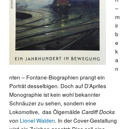
–
m
ir
b
e
k
a
n
nten – Fontane-Biographien prangt ein
Porträt desselbigen. Doch auf D’Apriles
Monographie ist kein wohl bekannter
Schnäuzer zu sehen, sondern eine
Lokomotive, das Ölgemälde
Cardiff Docks
von
Lionel Walden
. In der Cover-Gestaltung
wird ein Zeichen gesetzt: Dies soll eine