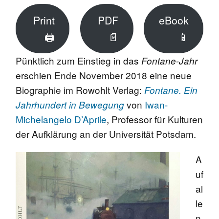
Print
PDF
eBook
🖨
📄
📱
Pünktlich zum Einstieg in das
Fontane-Jahr
erschien Ende November 2018 eine neue
Biographie im Rowohlt Verlag:
Fontane. Ein
von
Iwan-
Jahrhundert in Bewegung
Michelangelo D’Aprile
, Professor für Kulturen
der Aufklärung an der Universität Potsdam.
A
uf
al
le
n