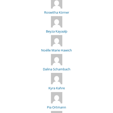
Roswitha Körner
Beyza Kayaalp
Noélle Marie Hawich
Dalina Schambach
Kyra Kahre
Pia Ortmann