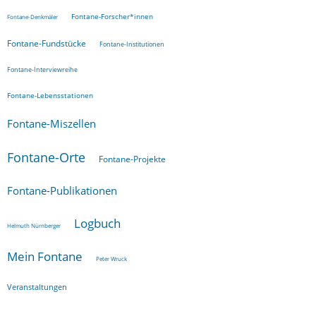
Fontane-Forscher*innen
Fontane-Denkmäler
Fontane-Fundstücke
Fontane-Institutionen
Fontane-Interviewreihe
Fontane-Lebensstationen
Fontane-Miszellen
Fontane-Orte
Fontane-Projekte
Fontane-Publikationen
Logbuch
Helmuth Nürnberger
Mein Fontane
Peter Wruck
Veranstaltungen