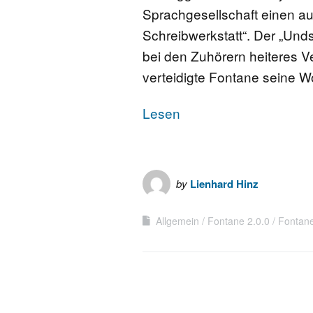
Sprachgesellschaft einen a
FONTANE-
Schreibwerkstatt“. Der „Undst
LEBENSSTATION
bei den Zuhörern heiteres Ve
verteidigte Fontane seine W
FONTANE-ORTE
Lesen
FONTANE-PROJE
by
Lienhard Hinz
Allgemein
Fontane 2.0.0
Fontan