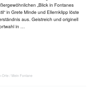
ußergewöhnlichen „Blick in Fontanes
il“ in Grete Minde und Ellernklipp löste
EN
rständnis aus. Geistreich und originell
ortwahl in …
KTE
e-Orte
Mein Fontane