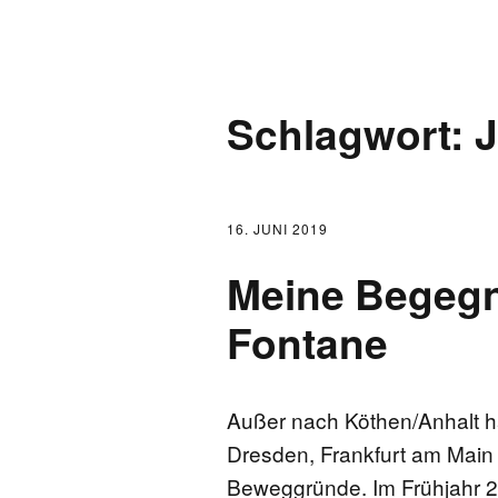
AKTUELLES
Schlagwort:
J
LOGBUCH
FONTANE 2.0.0
16. JUNI 2019
FONTANE ALS K
Meine Begegn
FONTANE UND 
Fontane
FONTANE-
FORSCHER*INN
Außer nach Köthen/Anhalt 
Dresden, Frankfurt am Main
FONTANE-INSTI
Beweggründe. Im Frühjahr 2