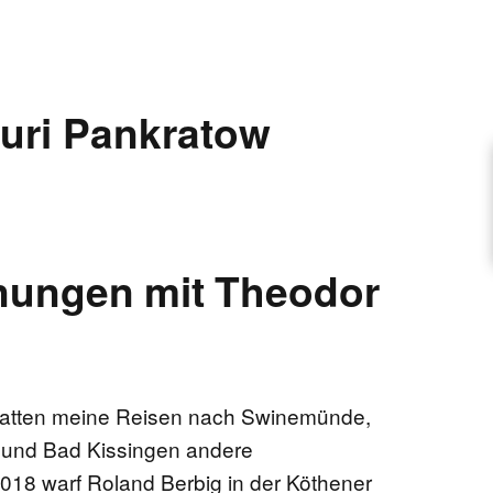
ARTIKEL VORSCHLAGEN
uri Pankratow
FONTANE-INTERVIEWREIHE
UNSTFIGUR
ungen mit Theodor
SCHULE
EN
hatten meine Reisen nach Swinemünde,
 und Bad Kissingen andere
TUTIONEN
018 warf Roland Berbig in der Köthener