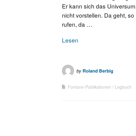
Er kann sich das Universum,
FONTANE-
nicht vorstellen. Da geht, so
LEBENSSTATION
rufen, da …
FONTANE-ORTE
Lesen
FONTANE-PROJE
by
Roland Berbig
Fontane-Publikationen
Logbuch