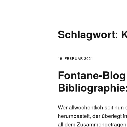
AKTUELLES
Schlagwort:
K
LOGBUCH
FONTANE 2.0.0
19. FEBRUAR 2021
FONTANE ALS K
Fontane-Blog
FONTANE UND 
Bibliographie
FONTANE-
FORSCHER*INN
Wer allwöchentlich seit nun
herumbastelt, der überlegt 
FONTANE-INSTI
all dem Zusammengetragenen 