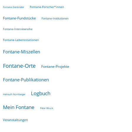
Fontane-Forscher*innen
Fontane-Denkmäler
Fontane-Fundstücke
Fontane-Institutionen
Fontane-Interviewreihe
Fontane-Lebensstationen
Fontane-Miszellen
Fontane-Orte
Fontane-Projekte
Fontane-Publikationen
Logbuch
Helmuth Nürnberger
Mein Fontane
Peter Wruck
Veranstaltungen