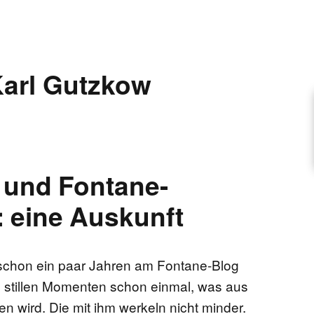
ARTIKEL VORSCHLAGEN
arl Gutzkow
FONTANE-INTERVIEWREIHE
UNSTFIGUR
 und Fontane-
SCHULE
: eine Auskunft
EN
 schon ein paar Jahren am Fontane-Blog
in stillen Momenten schon einmal, was aus
TUTIONEN
wird. Die mit ihm werkeln nicht minder.