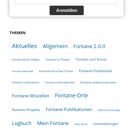
Anmelden
THEMEN
Aktuelles
Allgemein
Fontane 2.0.0
Fontane und Schule
Fontane als Kunstfigur
Fontane im Theater
Fontane-Fundstücke
Fontane-Forscher*innen
Fontane-Denkmäler
Fontane-Lebensstationen
Fontane-Institutionen
Fontane-Interviewreihe
Fontane-Orte
Fontane-Miszellen
Fontane-Publikationen
Fontane-Projekte
Helmuth Nürnberger
Logbuch
Mein Fontane
Veranstaltungen
Peter Wruck