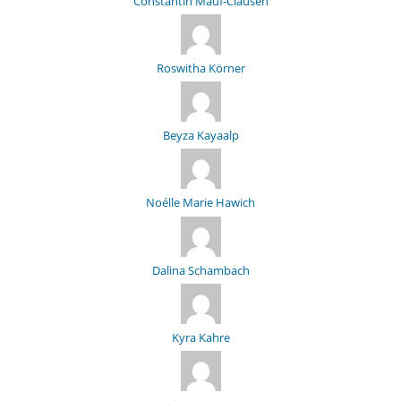
Constantin Mauf-Clausen
Roswitha Körner
Beyza Kayaalp
Noélle Marie Hawich
Dalina Schambach
Kyra Kahre