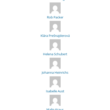
Rob Packer
Klára Prešnajderová
Helena Schubert
Johanna Heinrichs
Isabelle Aust
Malin Kraus