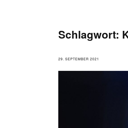
AKTUELLES
Schlagwort:
K
LOGBUCH
FONTANE 2.0.0
29. SEPTEMBER 2021
FONTANE ALS K
FONTANE UND 
FONTANE-
FORSCHER*INN
FONTANE-INSTI