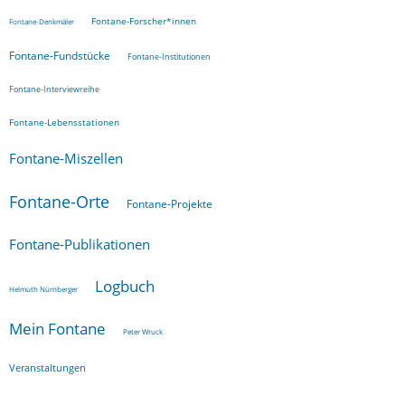
Fontane-Forscher*innen
Fontane-Denkmäler
Fontane-Fundstücke
Fontane-Institutionen
Fontane-Interviewreihe
Fontane-Lebensstationen
Fontane-Miszellen
Fontane-Orte
Fontane-Projekte
Fontane-Publikationen
Logbuch
Helmuth Nürnberger
Mein Fontane
Peter Wruck
Veranstaltungen