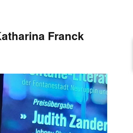
ARTIKEL VORSCHLAGEN
atharina Franck
FONTANE-INTERVIEWREIHE
UNSTFIGUR
SCHULE
EN
TUTIONEN