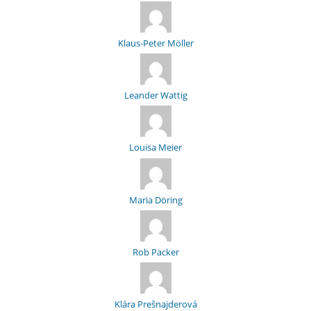
Klaus-Peter Möller
Leander Wattig
Louisa Meier
Maria Döring
Rob Packer
Klára Prešnajderová