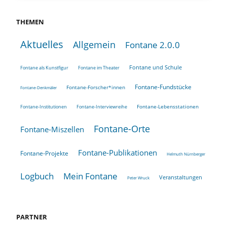
THEMEN
Aktuelles
Allgemein
Fontane 2.0.0
Fontane und Schule
Fontane als Kunstfigur
Fontane im Theater
Fontane-Fundstücke
Fontane-Forscher*innen
Fontane-Denkmäler
Fontane-Lebensstationen
Fontane-Institutionen
Fontane-Interviewreihe
Fontane-Orte
Fontane-Miszellen
Fontane-Publikationen
Fontane-Projekte
Helmuth Nürnberger
Logbuch
Mein Fontane
Veranstaltungen
Peter Wruck
PARTNER