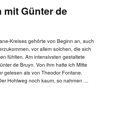
mit Günter de
SCHULE
EN
ne-Kreises gehörte von Beginn an, auch
ITUTIONEN
herzukommen, vor allem solchen, die sich
 fühlten. Am intensivsten gestaltete
NEN
nter de Bruyn. Von ihm hatte ich Mitte
r gelesen als von Theodor Fontane.
E
g Der Hohlweg noch kaum, so nahmen …
EKTE