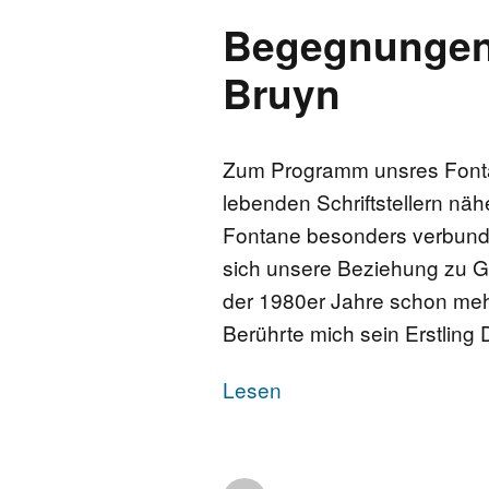
Begegnungen 
FONTANE UND 
Bruyn
FONTANE-
FORSCHER*INN
Zum Programm unsres Fonta
FONTANE-INST
lebenden Schriftstellern nä
Fontane besonders verbunden
FONTANE-
LEBENSSTATIO
sich unsere Beziehung zu Gü
der 1980er Jahre schon meh
FONTANE-ORT
Berührte mich sein Erstlin
Lesen
FONTANE-PROJ