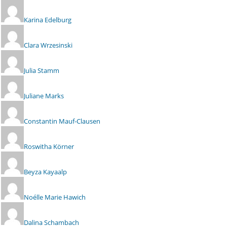
Karina Edelburg
Clara Wrzesinski
Julia Stamm
Juliane Marks
Constantin Mauf-Clausen
Roswitha Körner
Beyza Kayaalp
Noélle Marie Hawich
Dalina Schambach