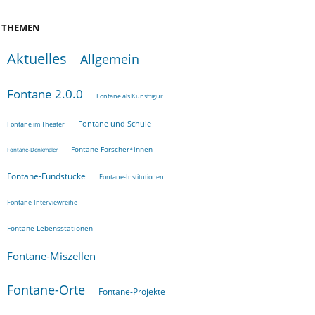
THEMEN
Aktuelles
Allgemein
Fontane 2.0.0
Fontane als Kunstfigur
Fontane und Schule
Fontane im Theater
Fontane-Forscher*innen
Fontane-Denkmäler
Fontane-Fundstücke
Fontane-Institutionen
Fontane-Interviewreihe
Fontane-Lebensstationen
Fontane-Miszellen
Fontane-Orte
Fontane-Projekte