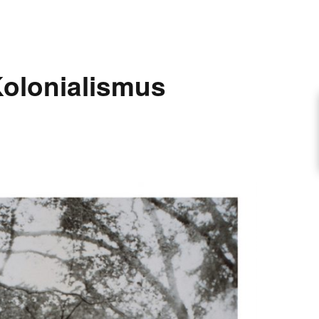
ARTIKEL VORSCHLAGEN
olonialismus
FONTANE-INTERVIEWREIHE
UNSTFIGUR
SCHULE
EN
TUTIONEN