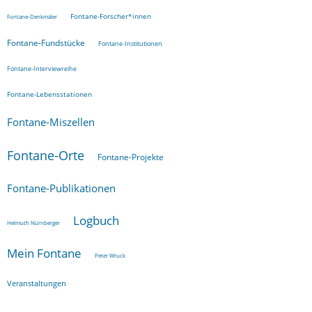
Fontane-Forscher*innen
Fontane-Denkmäler
Fontane-Fundstücke
Fontane-Institutionen
Fontane-Interviewreihe
Fontane-Lebensstationen
Fontane-Miszellen
Fontane-Orte
Fontane-Projekte
Fontane-Publikationen
Logbuch
Helmuth Nürnberger
Mein Fontane
Peter Wruck
Veranstaltungen