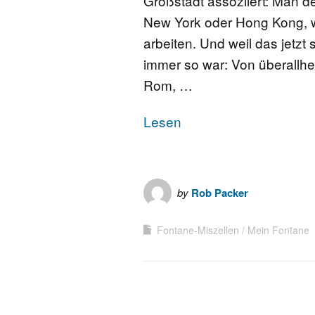
Großstadt assoziiert: Man den
New York oder Hong Kong, 
arbeiten. Und weil das jetzt
immer so war: Von überallh
Rom, …
Lesen
by
Rob Packer
Fontane-Miszellen
Mein Fontane