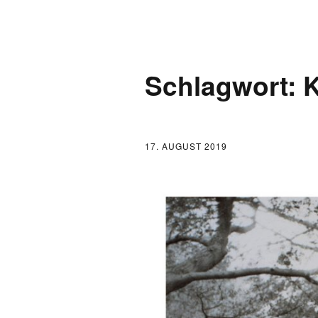
AKTUELLES
Schlagwort:
K
LOGBUCH
FONTANE 2.0.0
17. AUGUST 2019
FONTANE ALS K
FONTANE UND 
FONTANE-
FORSCHER*INN
FONTANE-INSTI