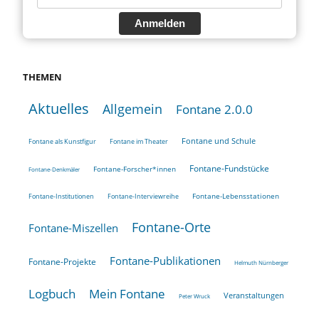
Anmelden
THEMEN
Aktuelles
Allgemein
Fontane 2.0.0
Fontane und Schule
Fontane als Kunstfigur
Fontane im Theater
Fontane-Fundstücke
Fontane-Forscher*innen
Fontane-Denkmäler
Fontane-Lebensstationen
Fontane-Institutionen
Fontane-Interviewreihe
Fontane-Orte
Fontane-Miszellen
Fontane-Publikationen
Fontane-Projekte
Helmuth Nürnberger
Logbuch
Mein Fontane
Veranstaltungen
Peter Wruck