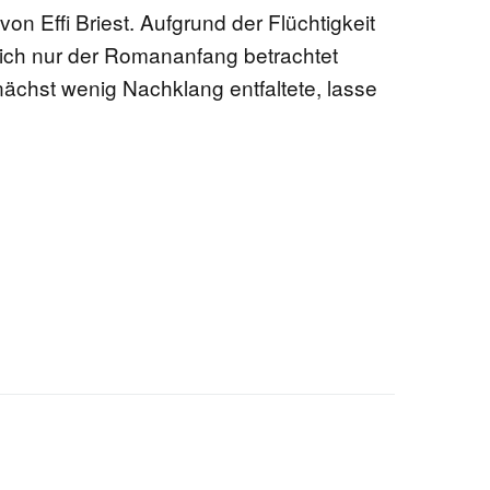
on Effi Briest. Aufgrund der Flüchtigkeit
lich nur der Romananfang betrachtet
EN
nächst wenig Nachklang entfaltete, lasse
…
KTE