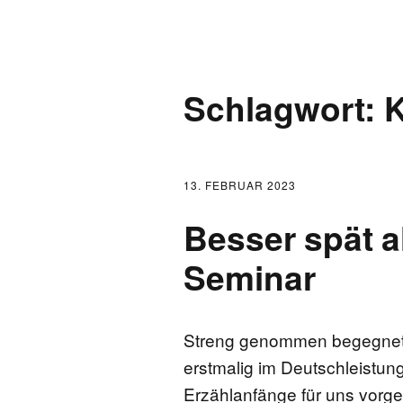
AKTUELLES
Schlagwort:
K
LOGBUCH
FONTANE 2.0.0
13. FEBRUAR 2023
FONTANE ALS K
Besser spät a
FONTANE UND 
Seminar
FONTANE-
FORSCHER*INN
Streng genommen begegnet
erstmalig im Deutschleistun
FONTANE-INSTI
Erzählanfänge für uns vorg