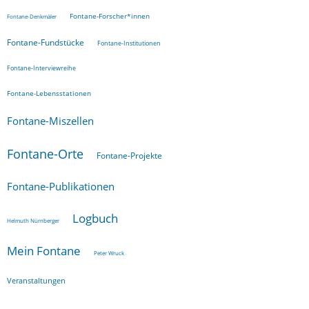
Fontane-Forscher*innen
Fontane-Denkmäler
Fontane-Fundstücke
Fontane-Institutionen
Fontane-Interviewreihe
Fontane-Lebensstationen
Fontane-Miszellen
Fontane-Orte
Fontane-Projekte
Fontane-Publikationen
Logbuch
Helmuth Nürnberger
Mein Fontane
Peter Wruck
Veranstaltungen