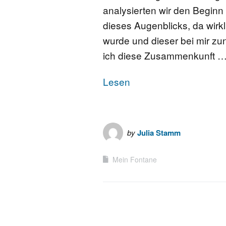
analysierten wir den Beginn v
FONTANE-
dieses Augenblicks, da wirk
LEBENSSTATION
wurde und dieser bei mir zu
ich diese Zusammenkunft 
FONTANE-ORTE
Lesen
FONTANE-PROJE
by
Julia Stamm
Mein Fontane