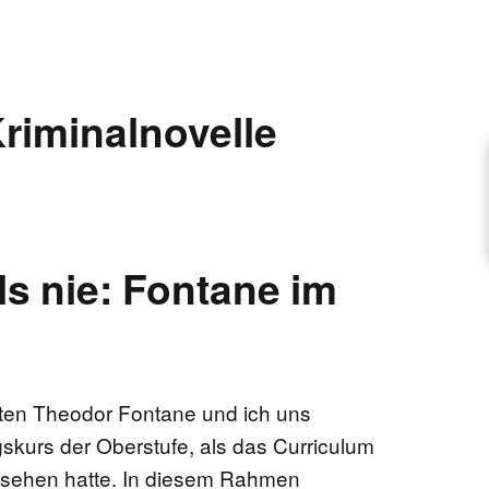
ARTIKEL VORSCHLAGEN
riminalnovelle
FONTANE-INTERVIEWREIHE
UNSTFIGUR
ls nie: Fontane im
SCHULE
EN
en Theodor Fontane und ich uns
gskurs der Oberstufe, als das Curriculum
TUTIONEN
esehen hatte. In diesem Rahmen