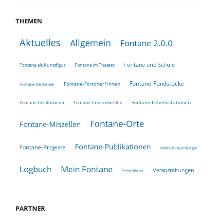
THEMEN
Aktuelles
Allgemein
Fontane 2.0.0
Fontane und Schule
Fontane als Kunstfigur
Fontane im Theater
Fontane-Fundstücke
Fontane-Forscher*innen
Fontane-Denkmäler
Fontane-Lebensstationen
Fontane-Institutionen
Fontane-Interviewreihe
Fontane-Orte
Fontane-Miszellen
Fontane-Publikationen
Fontane-Projekte
Helmuth Nürnberger
Logbuch
Mein Fontane
Veranstaltungen
Peter Wruck
PARTNER