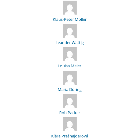
Klaus-Peter Möller
Leander Wattig
Louisa Meier
Maria Döring
Rob Packer
Klára Prešnajderová