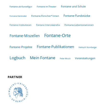
Fontane und Schule
Fontane als Kunstfigur
Fontane im Theater
Fontane-Fundstücke
Fontane-Forscher*innen
Fontane-Denkmäler
Fontane-Lebensstationen
Fontane-Institutionen
Fontane-Interviewreihe
Fontane-Orte
Fontane-Miszellen
Fontane-Publikationen
Fontane-Projekte
Helmuth Nürnberger
Logbuch
Mein Fontane
Veranstaltungen
Peter Wruck
PARTNER