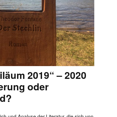
EN
KTE
iläum 2019“ – 2020
erung oder
rd?
ich und Analyse der Literatur, die sich von