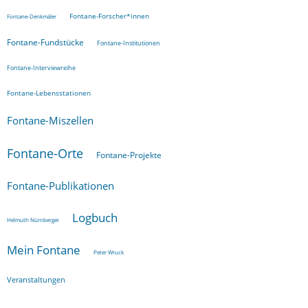
Fontane-Forscher*innen
Fontane-Denkmäler
Fontane-Fundstücke
Fontane-Institutionen
Fontane-Interviewreihe
Fontane-Lebensstationen
Fontane-Miszellen
Fontane-Orte
Fontane-Projekte
Fontane-Publikationen
Logbuch
Helmuth Nürnberger
Mein Fontane
Peter Wruck
Veranstaltungen