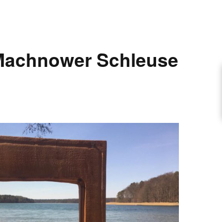
ARTIKEL VORSCHLAGEN
Machnower Schleuse
FONTANE-INTERVIEWREIHE
UNSTFIGUR
SCHULE
EN
TUTIONEN