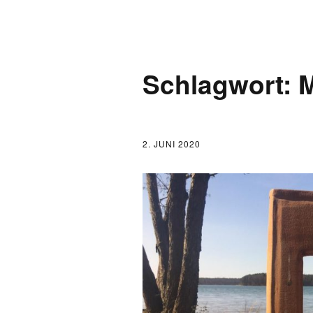
AKTUELLES
Schlagwort:
LOGBUCH
FONTANE 2.0.0
2. JUNI 2020
FONTANE ALS K
FONTANE UND 
FONTANE-
FORSCHER*INN
FONTANE-INSTI