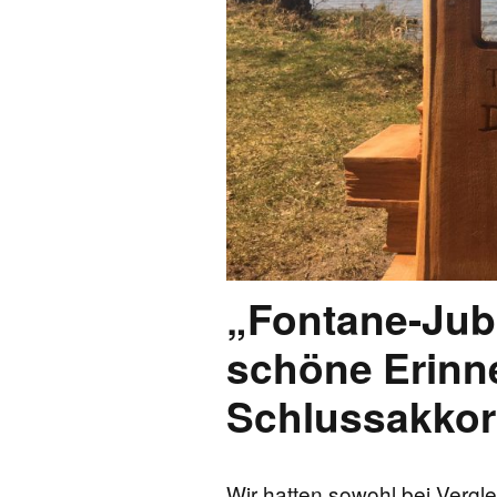
FONTANE-
LEBENSSTATION
FONTANE-ORTE
FONTANE-PROJE
„Fontane-Jub
schöne Erinn
Schlussakko
Wir hatten sowohl bei Vergle