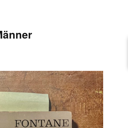
ARTIKEL VORSCHLAGEN
Männer
FONTANE-INTERVIEWREIHE
UNSTFIGUR
SCHULE
EN
TUTIONEN