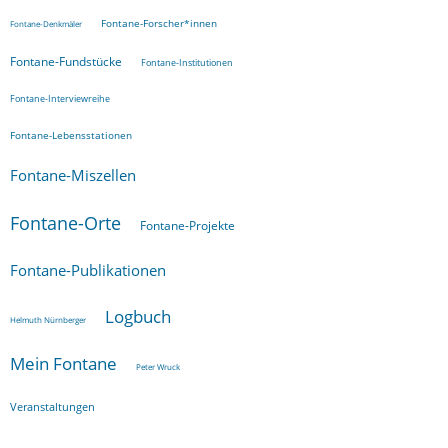
Fontane-Forscher*innen
Fontane-Denkmäler
Fontane-Fundstücke
Fontane-Institutionen
Fontane-Interviewreihe
Fontane-Lebensstationen
Fontane-Miszellen
Fontane-Orte
Fontane-Projekte
Fontane-Publikationen
Logbuch
Helmuth Nürnberger
Mein Fontane
Peter Wruck
Veranstaltungen