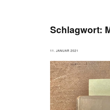
AKTUELLES
Schlagwort:
LOGBUCH
FONTANE 2.0.0
11. JANUAR 2021
FONTANE ALS K
FONTANE UND 
FONTANE-
FORSCHER*INN
FONTANE-INSTI