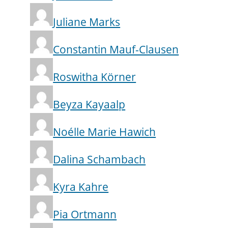
Juliane Marks
Constantin Mauf-Clausen
Roswitha Körner
Beyza Kayaalp
Noélle Marie Hawich
Dalina Schambach
Kyra Kahre
Pia Ortmann