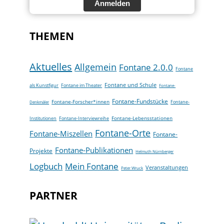
Anmelden
THEMEN
Aktuelles
Allgemein
Fontane 2.0.0
Fontane
Fontane und Schule
als Kunstfigur
Fontane im Theater
Fontane-
Fontane-Fundstücke
Fontane-Forscher*innen
Fontane-
Denkmäler
Fontane-Lebensstationen
Institutionen
Fontane-Interviewreihe
Fontane-Orte
Fontane-Miszellen
Fontane-
Fontane-Publikationen
Projekte
Helmuth Nürnberger
Logbuch
Mein Fontane
Veranstaltungen
Peter Wruck
PARTNER