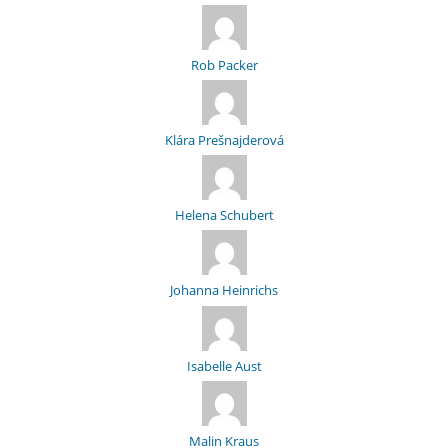
Rob Packer
Klára Prešnajderová
Helena Schubert
Johanna Heinrichs
Isabelle Aust
Malin Kraus