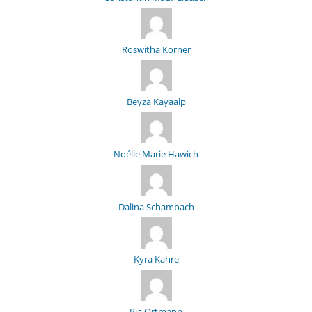
Roswitha Körner
Beyza Kayaalp
Noélle Marie Hawich
Dalina Schambach
Kyra Kahre
Pia Ortmann