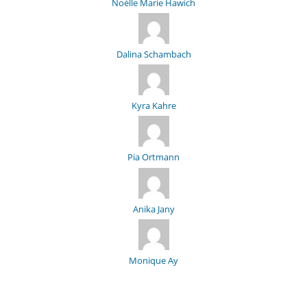
Noélle Marie Hawich
Dalina Schambach
Kyra Kahre
Pia Ortmann
Anika Jany
Monique Ay