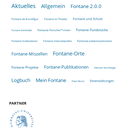
Aktuelles
Allgemein
Fontane 2.0.0
Fontane und Schule
Fontane als Kunstfigur
Fontane im Theater
Fontane-Fundstücke
Fontane-Forscher*innen
Fontane-Denkmäler
Fontane-Lebensstationen
Fontane-Institutionen
Fontane-Interviewreihe
Fontane-Orte
Fontane-Miszellen
Fontane-Publikationen
Fontane-Projekte
Helmuth Nürnberger
Logbuch
Mein Fontane
Veranstaltungen
Peter Wruck
PARTNER