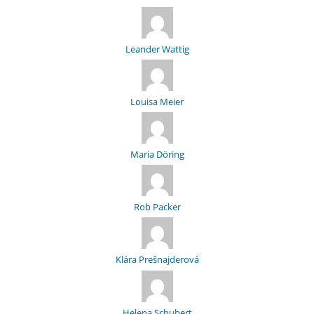
Leander Wattig
Louisa Meier
Maria Döring
Rob Packer
Klára Prešnajderová
Helena Schubert