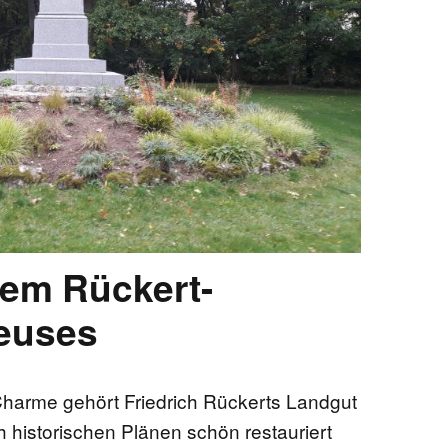
EN
KTE
dem Rückert-
euses
Charme gehört Friedrich Rückerts Landgut
 historischen Plänen schön restauriert