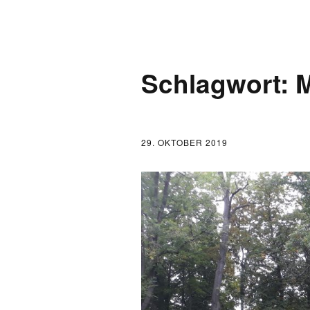
AKTUELLES
Schlagwort:
M
LOGBUCH
FONTANE 2.0.0
29. OKTOBER 2019
FONTANE ALS K
FONTANE UND 
FONTANE-
FORSCHER*INN
FONTANE-INSTI