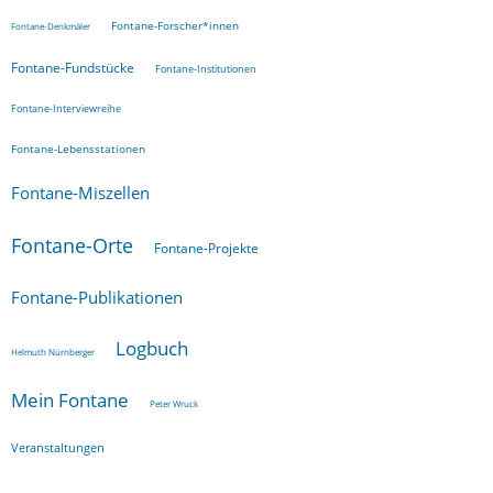
Fontane-Forscher*innen
Fontane-Denkmäler
Fontane-Fundstücke
Fontane-Institutionen
Fontane-Interviewreihe
Fontane-Lebensstationen
Fontane-Miszellen
Fontane-Orte
Fontane-Projekte
Fontane-Publikationen
Logbuch
Helmuth Nürnberger
Mein Fontane
Peter Wruck
Veranstaltungen