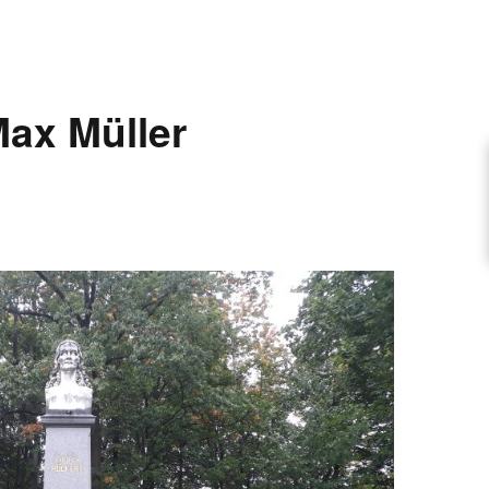
ARTIKEL VORSCHLAGEN
ax Müller
FONTANE-INTERVIEWREIHE
UNSTFIGUR
SCHULE
EN
TUTIONEN