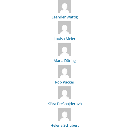
Leander Wattig
Louisa Meier
Maria Döring
Rob Packer
Klára Prešnajderová
Helena Schubert