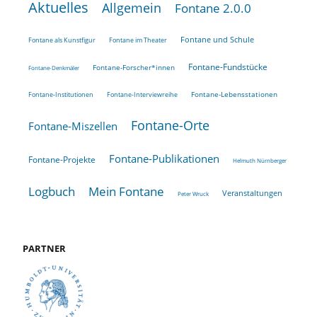
Aktuelles
Allgemein
Fontane 2.0.0
Fontane und Schule
Fontane als Kunstfigur
Fontane im Theater
Fontane-Fundstücke
Fontane-Forscher*innen
Fontane-Denkmäler
Fontane-Lebensstationen
Fontane-Institutionen
Fontane-Interviewreihe
Fontane-Orte
Fontane-Miszellen
Fontane-Publikationen
Fontane-Projekte
Helmuth Nürnberger
Logbuch
Mein Fontane
Veranstaltungen
Peter Wruck
PARTNER