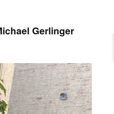
ARTIKEL VORSCHLAGEN
ichael Gerlinger
FONTANE-INTERVIEWREIHE
UNSTFIGUR
SCHULE
EN
TUTIONEN