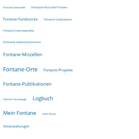
Fontane-Forscher*innen
Fontane-Denkmäler
Fontane-Fundstücke
Fontane-Institutionen
Fontane-Interviewreihe
Fontane-Lebensstationen
Fontane-Miszellen
Fontane-Orte
Fontane-Projekte
Fontane-Publikationen
Logbuch
Helmuth Nürnberger
Mein Fontane
Peter Wruck
Veranstaltungen