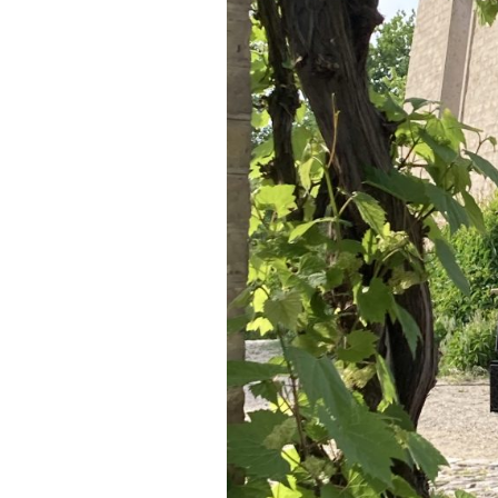
FONTANE-
LEBENSSTATION
FONTANE-ORTE
FONTANE-PROJE