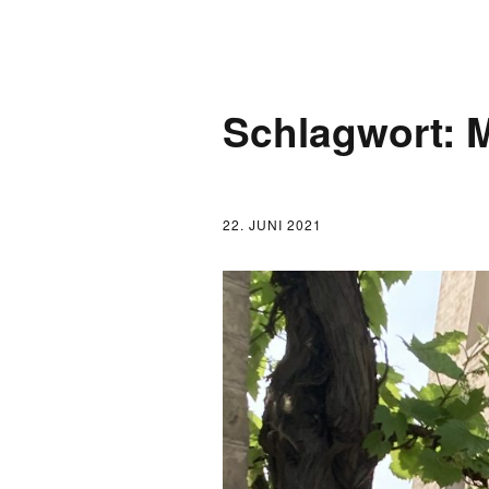
AKTUELLES
Schlagwort:
M
LOGBUCH
FONTANE 2.0.0
22. JUNI 2021
FONTANE ALS K
FONTANE UND 
FONTANE-
FORSCHER*INN
FONTANE-INSTI