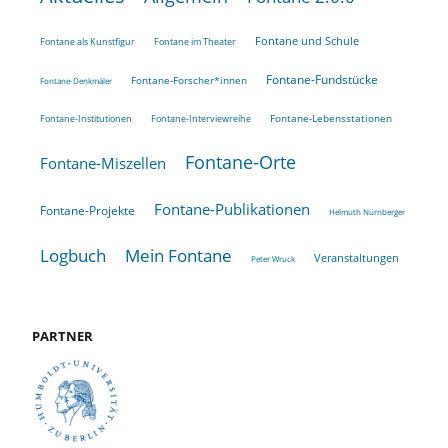
Fontane und Schule
Fontane als Kunstfigur
Fontane im Theater
Fontane-Fundstücke
Fontane-Forscher*innen
Fontane-Denkmäler
Fontane-Lebensstationen
Fontane-Institutionen
Fontane-Interviewreihe
Fontane-Orte
Fontane-Miszellen
Fontane-Publikationen
Fontane-Projekte
Helmuth Nürnberger
Logbuch
Mein Fontane
Veranstaltungen
Peter Wruck
PARTNER