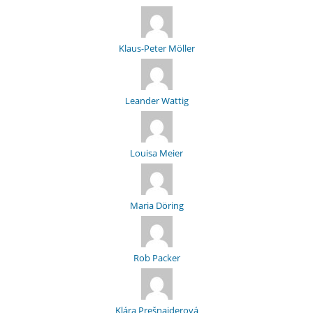
Klaus-Peter Möller
Leander Wattig
Louisa Meier
Maria Döring
Rob Packer
Klára Prešnajderová