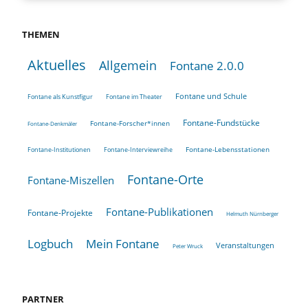
THEMEN
Aktuelles
Allgemein
Fontane 2.0.0
Fontane und Schule
Fontane als Kunstfigur
Fontane im Theater
Fontane-Fundstücke
Fontane-Forscher*innen
Fontane-Denkmäler
Fontane-Lebensstationen
Fontane-Institutionen
Fontane-Interviewreihe
Fontane-Orte
Fontane-Miszellen
Fontane-Publikationen
Fontane-Projekte
Helmuth Nürnberger
Logbuch
Mein Fontane
Veranstaltungen
Peter Wruck
PARTNER