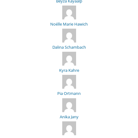
Beyza Kayaalp
Noélle Marie Hawich
Dalina Schambach
Kyra Kahre
Pia Ortmann
Anika Jany