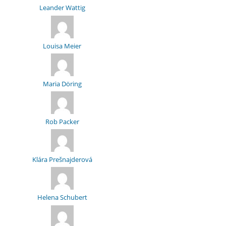
Leander Wattig
Louisa Meier
Maria Döring
Rob Packer
Klára Prešnajderová
Helena Schubert