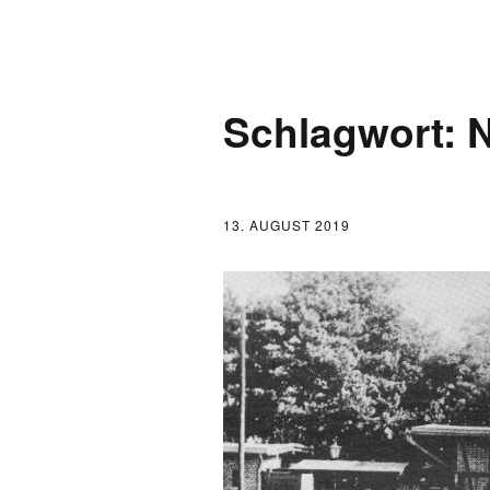
AKTUELLES
Schlagwort:
N
LOGBUCH
FONTANE 2.0.0
13. AUGUST 2019
FONTANE ALS 
FONTANE UND 
FONTANE-
FORSCHER*INN
FONTANE-INST