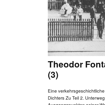
FONTANE-
LEBENSSTATIO
FONTANE-ORT
FONTANE-PROJ
Theodor Font
(3)
Eine verkehrsgeschichtlich
Dichters Zu Teil 2. Unterw
Ausgangspunkten seiner W