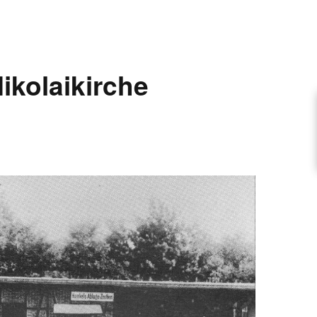
ARTIKEL VORSCHLAGEN
ikolaikirche
FONTANE-INTERVIEWREIHE
KUNSTFIGUR
SCHULE
EN
ITUTIONEN