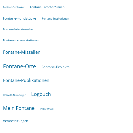
Fontane-Forscher*innen
Fontane-Denkmäler
Fontane-Fundstücke
Fontane-Institutionen
Fontane-Interviewreihe
Fontane-Lebensstationen
Fontane-Miszellen
Fontane-Orte
Fontane-Projekte
Fontane-Publikationen
Logbuch
Helmuth Nürnberger
Mein Fontane
Peter Wruck
Veranstaltungen