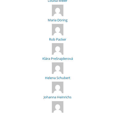
Louisa Meier
Maria Döring
Rob Packer
Klára Prešnajderová
Helena Schubert
Johanna Heinrichs